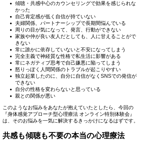
傾聴・共感中心のカウンセリングで効果を感じられな
かった
自己肯定感が低く自信が持ていない
夫婦関係、パートナーシップで長期間悩んでいる
周りの目が気になって、発言、行動ができない
家族や仲が良い友人だとしても、人に甘えることがで
きない
常に誰かに依存していないと不安になってしまう
完全主義で神経質な性格で私生活に影響がある
常にネガティブ思考で自己嫌悪に陥ってしまう
怒りっぽく人間関係のトラブルが起こりやすい
独立起業したのに、自分に自信がなくSNSでの発信が
できない
自分の性格を変わらないと思っている
親との関係が悪い
このようなお悩みをあなたが抱えていたとしたら、今回の
『身体感覚アプローチ型心理療法 オンライン特別体験会』
は、そのお悩みを一気に解決するきっかけになるはずです。
共感も傾聴も不要の本当の心理療法