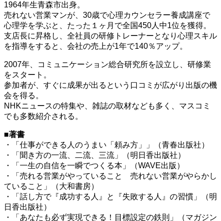
1964年生青森市出身。
売れない営業マンが、30歳で心理カウンセラー養成講座で
心理学を学ぶと、たった１ヶ月で全国450人中1位を獲得。
支店長に昇格し、全社員の研修トレーナーとなり心理スキル
を指導をすると、会社の売上が1年で140％アップ。
2007年、コミュニケーション総合研究所を設立し、研修業
をスタート。
参加者が、すぐに成果が出るという口コミが広がり出版の機
会を得る。
NHKニュースの特集や、雑誌の取材なども多く、マスコミ
でも多数紹介される。
■著書
・「仕事ができる人のうまい「頼み方」」（青春出版社）
・「聞き方の一流、二流、三流」（明日香出版社）
・「一生の自信を一瞬でつくる本」（WAVE出版）
・「売れる営業がやっていること 売れない営業がやらかし
ていること」（大和書房）
・「話し方で『成功する人』と『失敗する人』の習慣」（明
日香出版社）
・「あなたも必ず実現できる！目標設定の鉄則」（マガジン